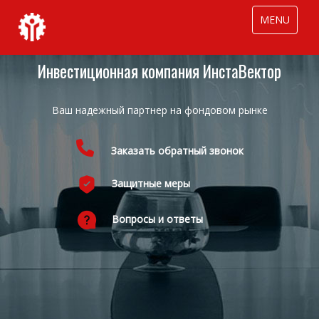
MENU
Инвестиционная компания ИнстаВектор
Ваш надежный партнер на фондовом рынке
Заказать обратный звонок
Инс
усло
Защитные меры
Наш
учас
Вопросы и ответы
Инд
объе
Наш
банк